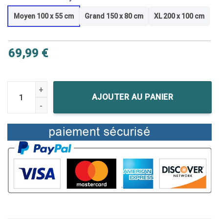
Moyen 100 x 55 cm
Grand 150 x 80 cm
XL 200 x 100 cm
69,99
€
quantité de Tableau Assassin's Creed IV - Drapeau Noir - Edw
AJOUTER AU PANIER