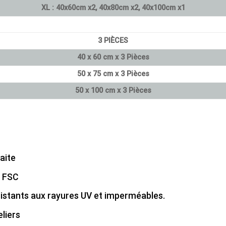
XL : 40x60cm x2, 40x80cm x2, 40x100cm x1
3 PIÈCES
40 x 60 cm x 3 Pièces
50 x 75 cm x 3 Pièces
50 x 100 cm x 3 Pièces
aite
é FSC
sistants aux rayures UV et imperméables.
liers