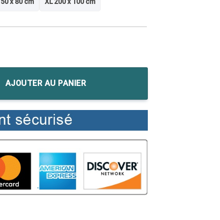
50 x 80 cm
XL 200 x 100 cm
 Creed II - Ezio Auditore
AJOUTER AU PANIER