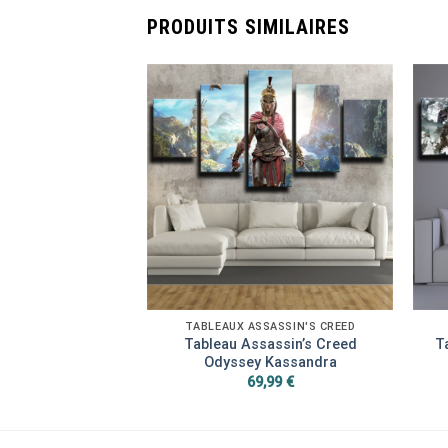
PRODUITS SIMILAIRES
SASSIN'S CREED
TABLEAUX ASSASSIN'S CREED
n’s Creed Origins
Tableau Assassin’s Creed
T
mée XIII
Odyssey Kassandra
,99
€
69,99
€