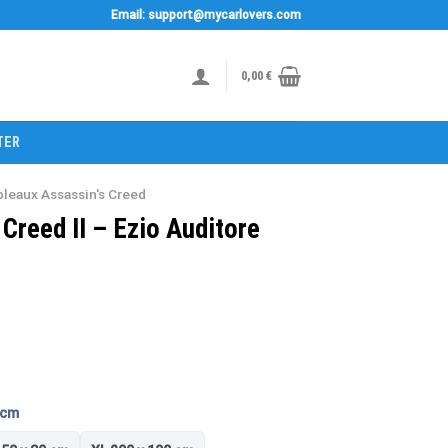
Email: support@mycarlovers.com
0,00
€
TER
bleaux Assassin's Creed
Creed II – Ezio Auditore
 cm