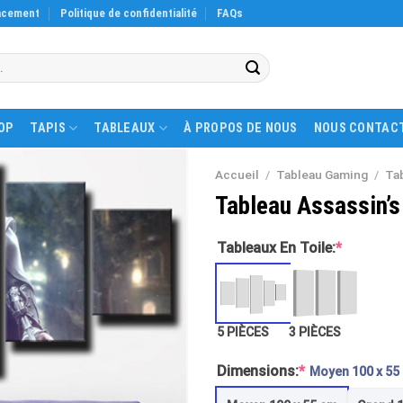
acement
Politique de confidentialité
FAQs
OP
TAPIS
TABLEAUX
À PROPOS DE NOUS
NOUS CONTAC
Accueil
/
Tableau Gaming
/
Ta
Tableau Assassin’s 
Tableaux En Toile:
*
5 PIÈCES
3 PIÈCES
Dimensions:
*
Moyen 100 x 55