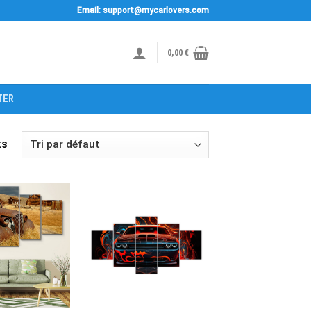
Email: support@mycarlovers.com
0,00
€
TER
ts