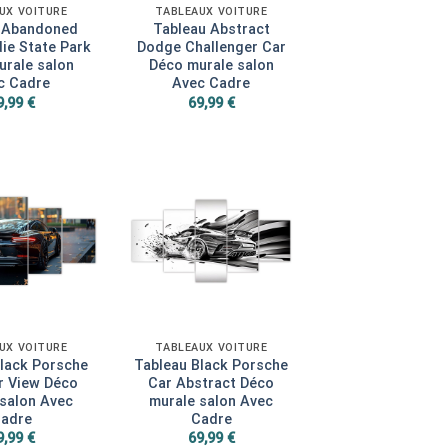
UX VOITURE
TABLEAUX VOITURE
 Abandoned
Tableau Abstract
die State Park
Dodge Challenger Car
rale salon
Déco murale salon
c Cadre
Avec Cadre
9,99
€
69,99
€
UX VOITURE
TABLEAUX VOITURE
lack Porsche
Tableau Black Porsche
r View Déco
Car Abstract Déco
 salon Avec
murale salon Avec
adre
Cadre
9,99
€
69,99
€