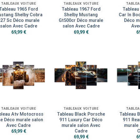
TABLEAUX VOITURE
TABLEAUX VOITURE
TABLEA
Tableau 1965 Ford
Tableau 1967 Ford
Tableau
stang Shelby Cobra
Shelby Mustang
Car In Bo
27 Sc Déco murale
Gt500cr Déco murale
Déco mu
salon Avec Cadre
salon Avec Cadre
Ave
69,99
€
69,99
€
6
TABLEAUX VOITURE
TABLEAUX VOITURE
TABLEA
bleau Atv Motocross
Tableau Black Porsche
Tableau B
ke Déco murale salon
911 Luxury Car Déco
911 Rea
Avec Cadre
murale salon Avec
murale
Cadre
C
69,99
€
69,99
€
6