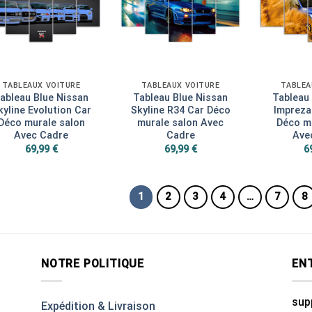
TABLEAUX VOITURE
TABLEAUX VOITURE
TABLEA
ableau Blue Nissan
Tableau Blue Nissan
Tableau
kyline Evolution Car
Skyline R34 Car Déco
Impreza
Déco murale salon
murale salon Avec
Déco mu
Avec Cadre
Cadre
Ave
69,99
€
69,99
€
6
1
2
3
4
…
7
8
NOTRE POLITIQUE
EN
sup
Expédition & Livraison