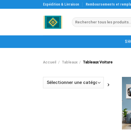
Skip
Expédition & Livraison
Remboursements et rempl
to
content
Recherche
pour :
SH
Accueil
/
Tableaux
/
Tableaux Voiture
Sélectionner
une
catégorie