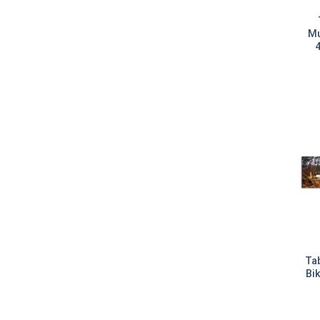
Mu
4
Ta
Bi