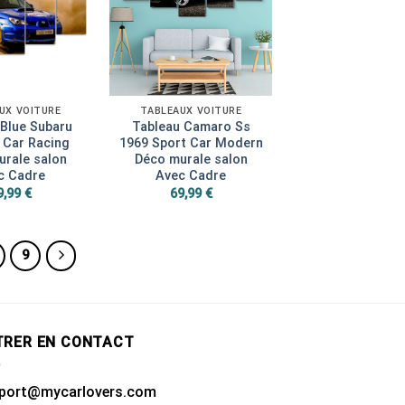
UX VOITURE
TABLEAUX VOITURE
 Blue Subaru
Tableau Camaro Ss
 Car Racing
1969 Sport Car Modern
rale salon
Déco murale salon
c Cadre
Avec Cadre
9,99
€
69,99
€
9
TRER EN CONTACT
port@mycarlovers.com