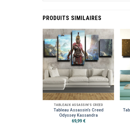
PRODUITS SIMILAIRES
SASSIN'S CREED
TABLEAUX ASSASSIN'S CREED
ssin’s Creed –
Tableau Assassin’s Creed
Tab
Trois Assassins
Odyssey Kassandra
,99
€
69,99
€