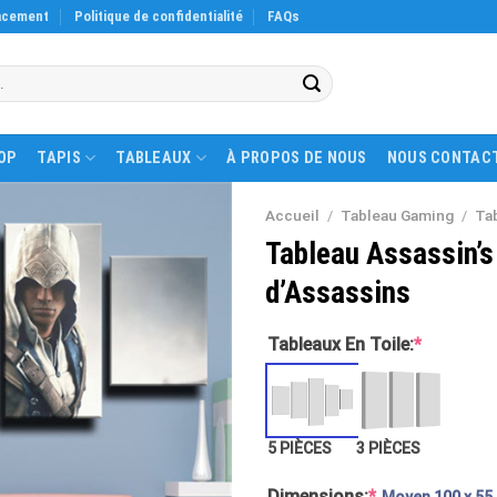
acement
Politique de confidentialité
FAQs
OP
TAPIS
TABLEAUX
À PROPOS DE NOUS
NOUS CONTAC
Accueil
/
Tableau Gaming
/
Ta
Tableau Assassin’s 
d’Assassins
Tableaux En Toile:
*
5 PIÈCES
3 PIÈCES
Dimensions:
*