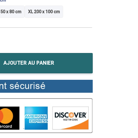
 cm
50 x 80 cm
XL 200 x 100 cm
 Creed III - Couple d'Assassins
AJOUTER AU PANIER